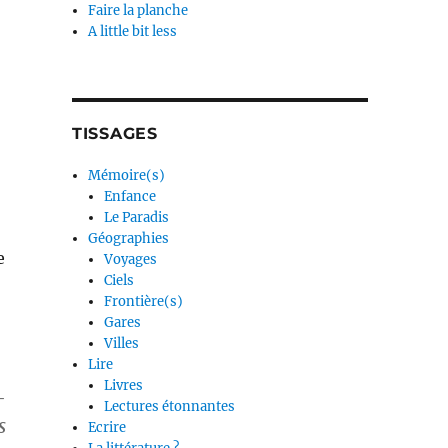
Faire la planche
A little bit less
TISSAGES
Mémoire(s)
Enfance
Le Paradis
Géographies
e
Voyages
Ciels
Frontière(s)
Gares
Villes
Lire
Livres
-
Lectures étonnantes
s
Ecrire