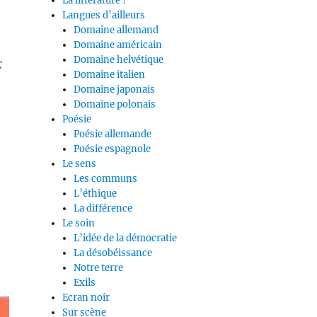
La littérature ?
Langues d’ailleurs
Domaine allemand
Domaine américain
Domaine helvétique
:
Domaine italien
Domaine japonais
Domaine polonais
Poésie
Poésie allemande
Poésie espagnole
Le sens
Les communs
L’éthique
La différence
Le soin
L’idée de la démocratie
La désobéissance
Notre terre
Exils
Ecran noir
Sur scène