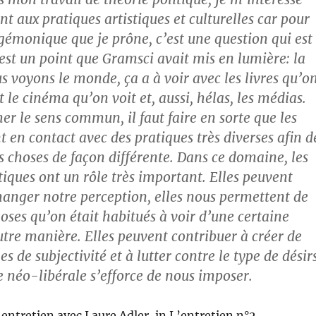
t aux pratiques artistiques et culturelles car pour
égémonique que je prône, c’est une question qui est
’est un point que Gramsci avait mis en lumière: la
s voyons le monde, ça a à voir avec les livres qu’o
et le cinéma qu’on voit et, aussi, hélas, les médias.
er le sens commun, il faut faire en sorte que les
t en contact avec des pratiques très diverses afin d
s choses de façon différente. Dans ce domaine, les
tiques ont un rôle très important. Elles peuvent
hanger notre perception, elles nous permettent de
oses qu’on était habitués à voir d’une certaine
utre manière. Elles peuvent contribuer à créer de
s de subjectivité et à lutter contre le type de désir
 néo-libérale s’efforce de nous imposer.
entretien avec Laure Adler, in L’entretien n°2