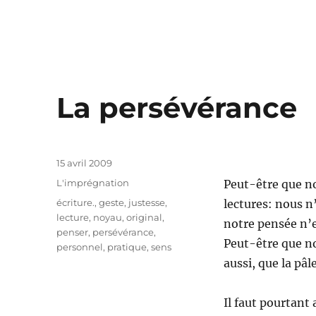
La persévérance
Publié
15 avril 2009
le
Catégories
L'imprégnation
Peut-être que no
Étiquettes
écriture.
,
geste
,
justesse
,
lectures: nous n’
lecture
,
noyau
,
original
,
notre pensée n’e
penser
,
persévérance
,
Peut-être que not
personnel
,
pratique
,
sens
aussi, que la pâ
Il faut pourtant 