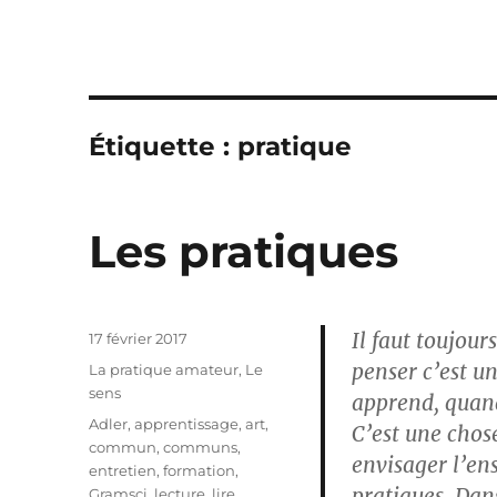
Étiquette :
pratique
Les pratiques
Il faut toujour
Publié
17 février 2017
le
penser c’est u
Catégories
La pratique amateur
,
Le
sens
apprend, quan
Étiquettes
Adler
,
apprentissage
,
art
,
C’est une chose
commun
,
communs
,
envisager l’e
entretien
,
formation
,
pratiques. Dan
Gramsci
,
lecture
,
lire
,