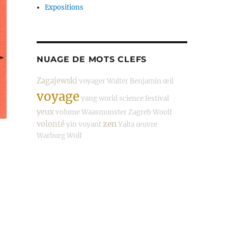
Expositions
NUAGE DE MOTS CLEFS
Zagajewski
voyager
Walter Benjamin
œil
voyage
yang
world science festival
yeux
volume
Waasmunster
Zagreb
Woolf
zen
volonté
yin
voyant
Yalta
œuvre
Warburg
Wolf