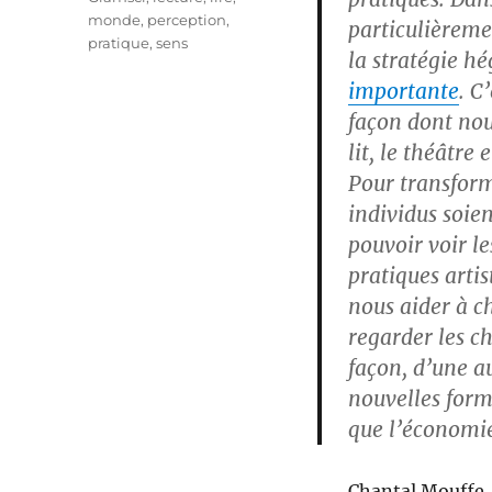
monde
,
perception
,
particulièremen
pratique
,
sens
la stratégie h
importante
. C
façon dont nou
lit, le théâtre 
Pour transform
individus soien
pouvoir voir le
pratiques artis
nous aider à c
regarder les ch
façon, d’une a
nouvelles forme
que l’économie
Chantal Mouffe, 