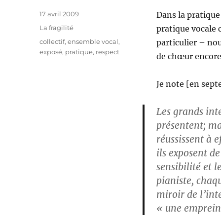
Publié
17 avril 2009
Dans la pratique
le
Catégories
La fragilité
pratique vocale c
Étiquettes
collectif
,
ensemble vocal
,
particulier – no
exposé
,
pratique
,
respect
de chœur encore u
Je note [en sep
Les grands inte
présentent; ma
réussissent à e
ils exposent de
sensibilité et
pianiste, chaq
miroir de l’in
« une emprein