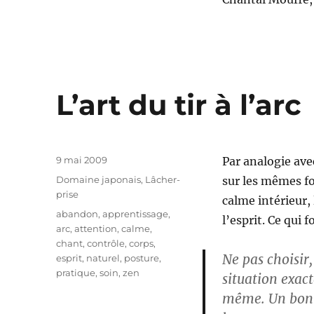
L’art du tir à l’arc
Publié
9 mai 2009
Par analogie avec
le
Catégories
Domaine japonais
,
Lâcher-
sur les mêmes fo
prise
calme intérieur, 
Étiquettes
abandon
,
apprentissage
,
l’esprit. Ce qui f
arc
,
attention
,
calme
,
chant
,
contrôle
,
corps
,
Ne pas choisir,
esprit
,
naturel
,
posture
,
pratique
,
soin
,
zen
situation exac
même. Un bon 