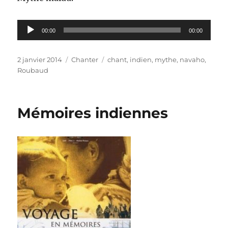
Lecteur
00:00
00:00
audio
Publié
Catégories
Étiquettes
2 janvier 2014
Chanter
chant
,
indien
,
mythe
,
navaho
,
le
Roubaud
Mémoires indiennes