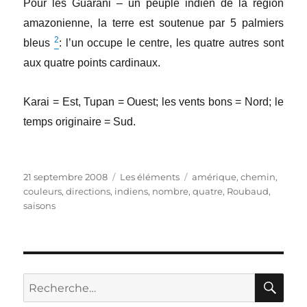
Pour les Guarani – un peuple indien de la région
amazonienne, la terre est soutenue par 5 palmiers
2
bleus
:
l’un occupe le centre, les quatre autres sont
aux quatre points cardinaux.
Karai = Est, Tupan = Ouest; les vents bons = Nord; le
temps originaire = Sud.
Publié
Catégories
Étiquettes
21 septembre 2008
Les éléments
amérique
,
chemin
,
le
couleurs
,
directions
,
indiens
,
nombre
,
quatre
,
Roubaud
,
saisons
RE
Recherche
pour :