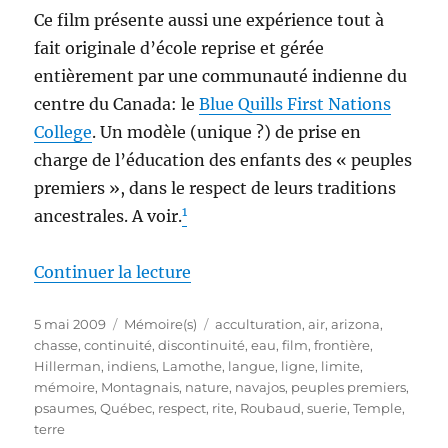
Ce film présente aussi une expérience tout à
fait originale d’école reprise et gérée
entièrement par une communauté indienne du
centre du Canada: le
Blue Quills First Nations
College
. Un modèle (unique ?) de prise en
charge de l’éducation des enfants des « peuples
premiers », dans le respect de leurs traditions
1
ancestrales. A voir.
de « Mémoires indiennes »
Continuer la lecture
Publié
Catégories
Étiquettes
5 mai 2009
Mémoire(s)
acculturation
,
air
,
arizona
,
le
chasse
,
continuité
,
discontinuité
,
eau
,
film
,
frontière
,
Hillerman
,
indiens
,
Lamothe
,
langue
,
ligne
,
limite
,
mémoire
,
Montagnais
,
nature
,
navajos
,
peuples premiers
,
psaumes
,
Québec
,
respect
,
rite
,
Roubaud
,
suerie
,
Temple
,
terre