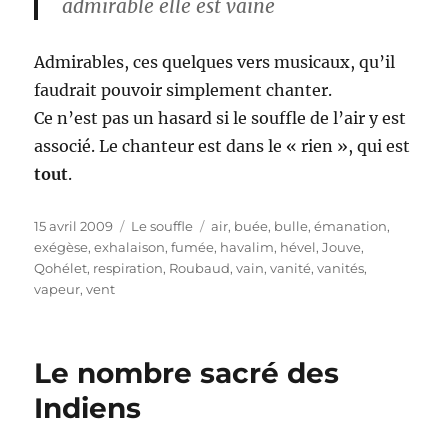
admirable elle est vaine
Admirables, ces quelques vers musicaux, qu’il
faudrait pouvoir simplement chanter.
Ce n’est pas un hasard si le souffle de l’air y est
associé. Le chanteur est dans le « rien », qui est
tout
.
Publié
Catégories
Étiquettes
15 avril 2009
Le souffle
air
,
buée
,
bulle
,
émanation
,
le
exégèse
,
exhalaison
,
fumée
,
havalim
,
hével
,
Jouve
,
Qohélet
,
respiration
,
Roubaud
,
vain
,
vanité
,
vanités
,
vapeur
,
vent
Le nombre sacré des
Indiens