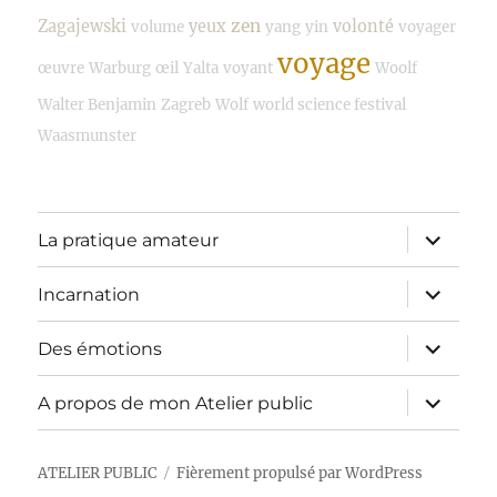
zen
Zagajewski
yeux
volonté
volume
yang
yin
voyager
voyage
œuvre
Warburg
œil
Yalta
voyant
Woolf
Walter Benjamin
Zagreb
Wolf
world science festival
Waasmunster
ouvrir
La pratique amateur
le
sous-
menu
ouvrir
Incarnation
le
sous-
menu
ouvrir
Des émotions
le
sous-
menu
ouvrir
A propos de mon Atelier public
le
sous-
menu
ATELIER PUBLIC
Fièrement propulsé par WordPress