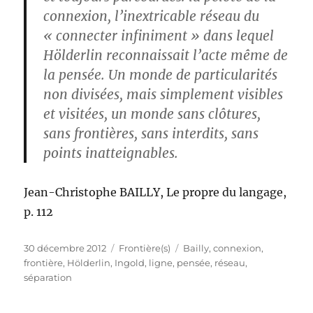
connexion, l’inextricable réseau du
« connecter infiniment » dans lequel
Hölderlin reconnaissait l’acte même de
la pensée. Un monde de particularités
non divisées, mais simplement visibles
et visitées, un monde sans clôtures,
sans frontières, sans interdits, sans
points inatteignables.
Jean-Christophe BAILLY, Le propre du langage,
p. 112
Publié
Catégories
Étiquettes
30 décembre 2012
Frontière(s)
Bailly
,
connexion
,
le
frontière
,
Hölderlin
,
Ingold
,
ligne
,
pensée
,
réseau
,
séparation