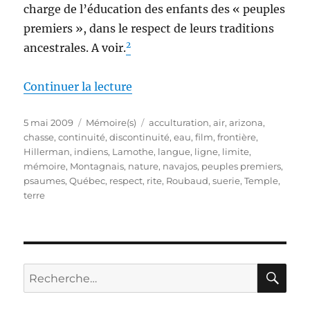
charge de l’éducation des enfants des « peuples
premiers », dans le respect de leurs traditions
2
ancestrales. A voir.
de « Mémoires indiennes »
Continuer la lecture
Publié
Catégories
Étiquettes
5 mai 2009
Mémoire(s)
acculturation
,
air
,
arizona
,
le
chasse
,
continuité
,
discontinuité
,
eau
,
film
,
frontière
,
Hillerman
,
indiens
,
Lamothe
,
langue
,
ligne
,
limite
,
mémoire
,
Montagnais
,
nature
,
navajos
,
peuples premiers
,
psaumes
,
Québec
,
respect
,
rite
,
Roubaud
,
suerie
,
Temple
,
terre
RE
Recherche
pour :