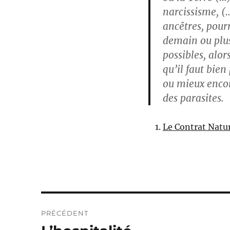
narcissisme, (
ancêtres, pourr
demain ou plus
possibles, alor
qu’il faut bien
ou mieux encor
des parasites.
Le Contrat Natu
Navigation
PRÉCÉDENT
de
Publication