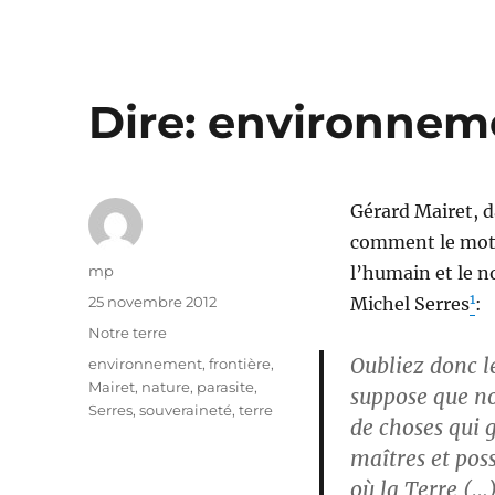
Dire: environnem
Gérard Mairet, d
comment le mot 
Auteur
mp
l’humain et le 
1
Publié
25 novembre 2012
Michel Serres
:
le
Catégories
Notre terre
Oubliez donc l
Étiquettes
environnement
,
frontière
,
Mairet
,
nature
,
parasite
,
suppose que n
Serres
,
souveraineté
,
terre
de choses qui 
maîtres et pos
où la Terre (…