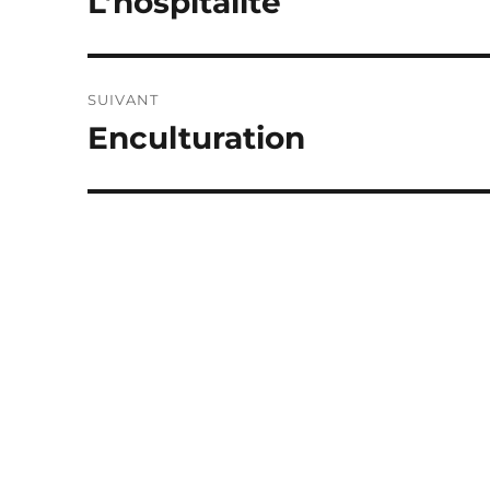
L’hospitalité
précédente :
l’article
SUIVANT
Enculturation
Publication
suivante :