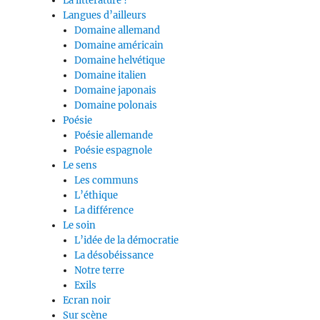
La littérature ?
Langues d’ailleurs
Domaine allemand
Domaine américain
Domaine helvétique
Domaine italien
Domaine japonais
Domaine polonais
Poésie
Poésie allemande
Poésie espagnole
Le sens
Les communs
L’éthique
La différence
Le soin
L’idée de la démocratie
La désobéissance
Notre terre
Exils
Ecran noir
Sur scène