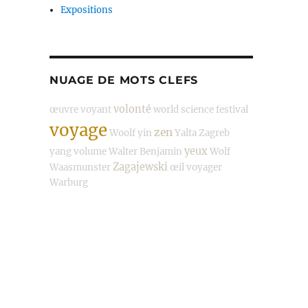
Expositions
NUAGE DE MOTS CLEFS
volonté
œuvre
voyant
world science festival
voyage
zen
Woolf
yin
Yalta
Zagreb
yeux
yang
volume
Walter Benjamin
Wolf
Zagajewski
Waasmunster
œil
voyager
Warburg