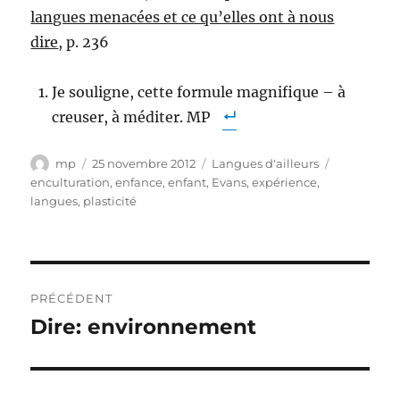
langues menacées et ce qu’elles ont à nous
dire
, p. 236
Je souligne, cette formule magnifique – à
creuser, à méditer. MP
Auteur
Publié
Catégories
Étiquettes
mp
25 novembre 2012
Langues d'ailleurs
le
enculturation
,
enfance
,
enfant
,
Evans
,
expérience
,
langues
,
plasticité
Navigation
PRÉCÉDENT
de
Dire: environnement
Publication
précédente :
l’article