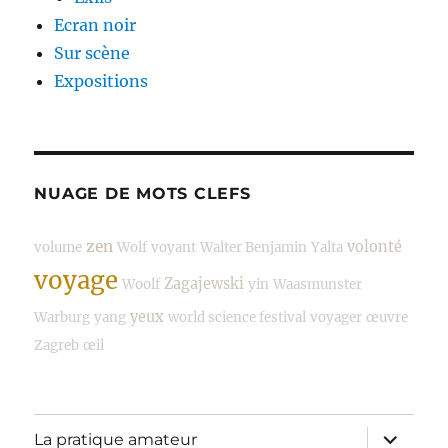
Ecran noir
Sur scène
Expositions
NUAGE DE MOTS CLEFS
zen
volonté
volume
Wolf
voyant
Walter Benjamin
Yalta
voyage
Zagajewski
Woolf
yin
Waasmunster
yeux
Warburg
yang
world science festival
voyager
œuvre
Zagreb
œil
ouvrir
La pratique amateur