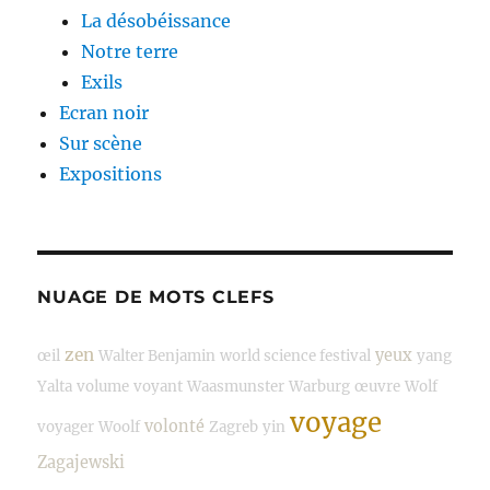
La désobéissance
Notre terre
Exils
Ecran noir
Sur scène
Expositions
NUAGE DE MOTS CLEFS
zen
yeux
œil
Walter Benjamin
world science festival
yang
Yalta
volume
voyant
Waasmunster
Warburg
œuvre
Wolf
voyage
volonté
voyager
Woolf
Zagreb
yin
Zagajewski