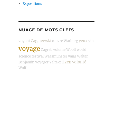
Expositions
NUAGE DE MOTS CLEFS
Zagajewski
yeux
voyant
œuvre
Warburg
yin
voyage
Zagreb
volume
Woolf
world
science festival
Waasmunster
yang
Walter
zen
volonté
Benjamin
voyager
Yalta
œil
Wolf