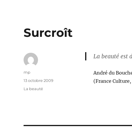
Surcroît
La beauté est d
Auteur
mp
André du Bouche
Publié
13 octobre 2009
(France Culture,
le
Catégories
La beauté
Navigation