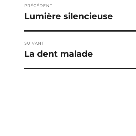
PRÉCÉDENT
de
Lumière silencieuse
Publication
précédente :
l’article
SUIVANT
La dent malade
Publication
suivante :