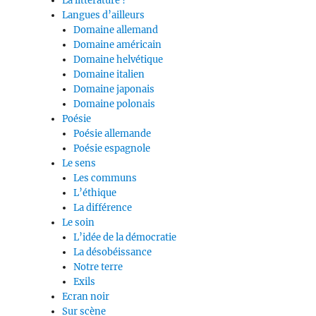
La littérature ?
Langues d’ailleurs
Domaine allemand
Domaine américain
Domaine helvétique
Domaine italien
Domaine japonais
Domaine polonais
Poésie
Poésie allemande
Poésie espagnole
Le sens
Les communs
L’éthique
La différence
Le soin
L’idée de la démocratie
La désobéissance
Notre terre
Exils
Ecran noir
Sur scène