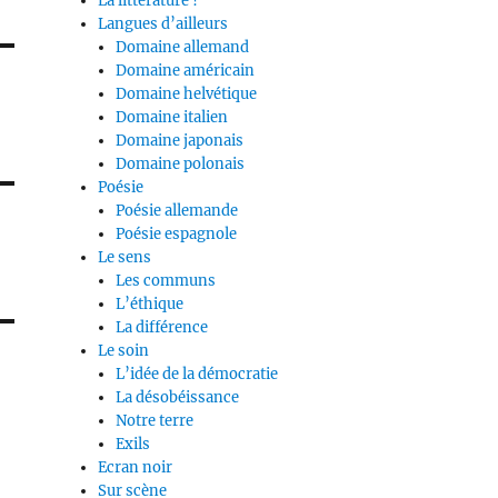
La littérature ?
Langues d’ailleurs
Domaine allemand
Domaine américain
Domaine helvétique
Domaine italien
Domaine japonais
Domaine polonais
Poésie
Poésie allemande
Poésie espagnole
Le sens
Les communs
L’éthique
La différence
Le soin
L’idée de la démocratie
La désobéissance
Notre terre
Exils
Ecran noir
Sur scène