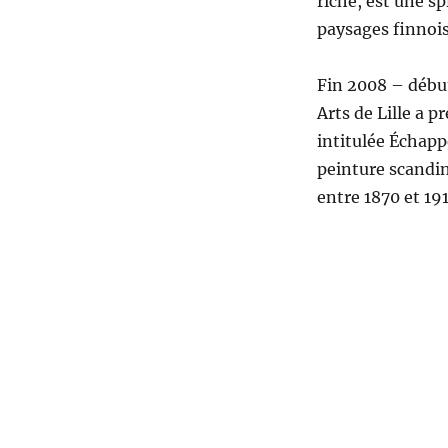
riche, est une s
paysages finnois
Fin 2008 – débu
Arts de Lille a 
intitulée Échapp
peinture scandin
entre 1870 et 191