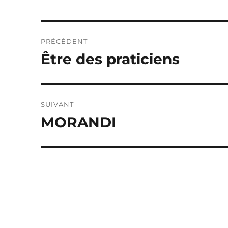
Navigation
PRÉCÉDENT
de
Être des praticiens
Publication
précédente :
l’article
SUIVANT
MORANDI
Publication
suivante :