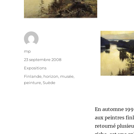
Auteur
mp
Publié
23 septembre 2008
le
Catégories
Expositions
Étiquettes
Finlande
,
horizon
,
musée
,
peinture
,
Suède
En automne 1999,
aux peintres finl
retourné plusieu