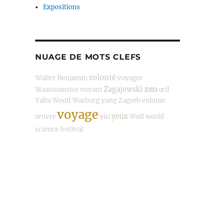
Expositions
NUAGE DE MOTS CLEFS
volonté
Walter Benjamin
voyager
zen
Zagajewski
Waasmunster
voyant
œil
Yalta
Woolf
Warburg
yang
Zagreb
volume
voyage
yeux
œuvre
yin
Wolf
world
science festival