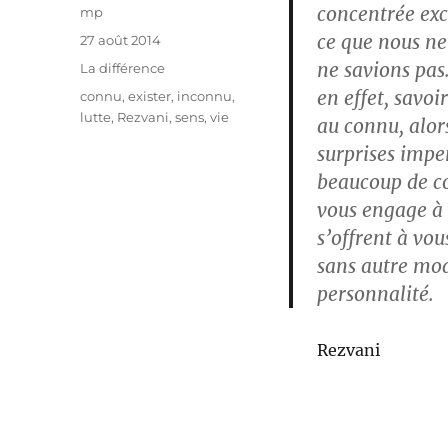
concentrée excl
Auteur
mp
ce que nous ne
Publié
27 août 2014
le
ne savions pas
Catégories
La différence
en effet, savoi
Étiquettes
connu
,
exister
,
inconnu
,
lutte
,
Rezvani
,
sens
,
vie
au connu, alors
surprises impe
beaucoup de co
vous engage à l
s’offrent à vou
sans autre mod
personnalité.
Rezvani