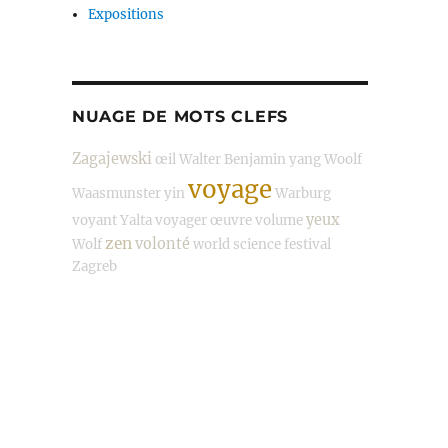
Expositions
NUAGE DE MOTS CLEFS
Zagajewski
œil
Walter Benjamin
yang
Woolf
voyage
Waasmunster
yin
Warburg
yeux
voyant
Yalta
voyager
œuvre
volume
zen
volonté
Wolf
world science festival
Zagreb