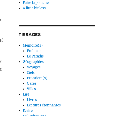
Faire la planche
A little bit less
,
TISSAGES
nt
Mémoire(s)
Enfance
Le Paradis
r
Géographies
Voyages
re
Ciels
Frontière(s)
Gares
Villes
Lire
Livres
Lectures étonnantes
Ecrire