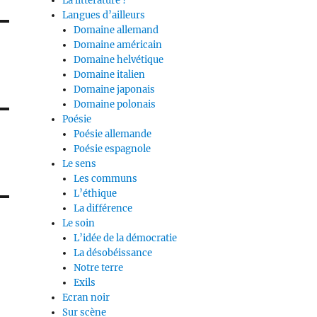
La littérature ?
Langues d’ailleurs
Domaine allemand
Domaine américain
Domaine helvétique
Domaine italien
Domaine japonais
Domaine polonais
Poésie
Poésie allemande
Poésie espagnole
Le sens
Les communs
L’éthique
La différence
Le soin
L’idée de la démocratie
La désobéissance
Notre terre
Exils
Ecran noir
Sur scène