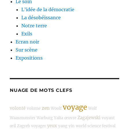
Le soin
L’idée de la démocratie
La désobéissance
Notre terre
Exils
Ecran noir
Sur scène
Expositions
NUAGE DE MOTS CLEFS
voyage
zen
volonté
volume
Woolf
Wolf
Zagajewski
Waasmunster
Warburg
Yalta
œuvre
voyant
yeux
œil
Zagreb
voyager
yang
yin
world science festival