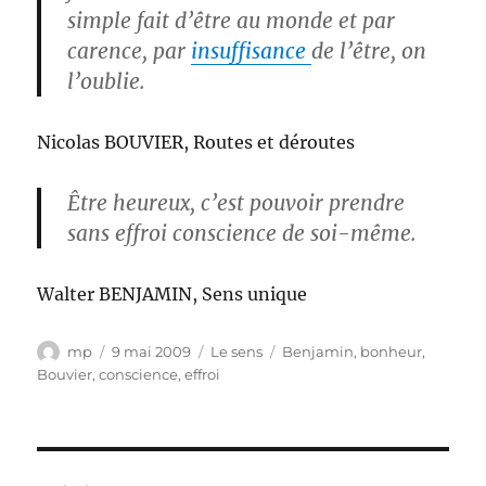
simple fait d’être au monde et par
carence, par
insuffisance
de l’être, on
l’oublie.
Nicolas BOUVIER, Routes et déroutes
Être heureux, c’est pouvoir prendre
sans effroi conscience de soi-même.
Walter BENJAMIN, Sens unique
Auteur
Publié
Catégories
Étiquettes
mp
9 mai 2009
Le sens
Benjamin
,
bonheur
,
le
Bouvier
,
conscience
,
effroi
Navigation