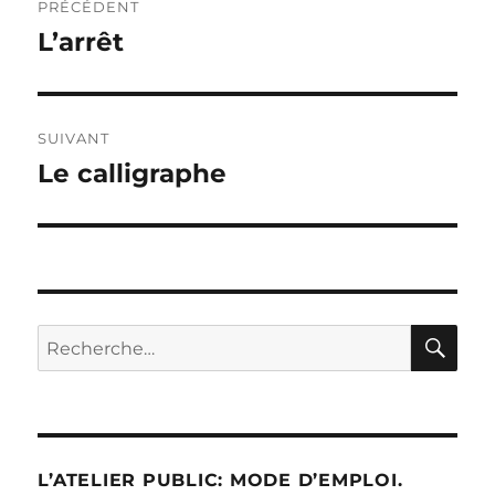
PRÉCÉDENT
de
L’arrêt
Publication
précédente :
l’article
SUIVANT
Le calligraphe
Publication
suivante :
RE
Recherche
pour :
L’ATELIER PUBLIC: MODE D’EMPLOI.