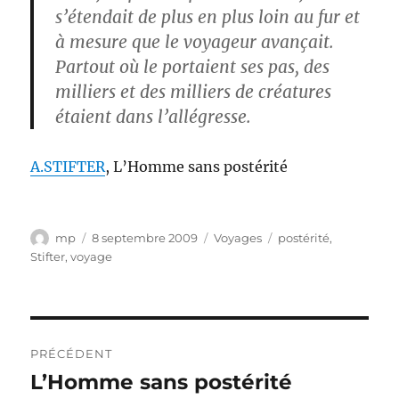
s’étendait de plus en plus loin au fur et
à mesure que le voyageur avançait.
Partout où le portaient ses pas, des
milliers et des milliers de créatures
étaient dans l’allégresse.
A.STIFTER
, L’Homme sans postérité
Auteur
Publié
Catégories
Étiquettes
mp
8 septembre 2009
Voyages
postérité
,
le
Stifter
,
voyage
Navigation
PRÉCÉDENT
de
L’Homme sans postérité
Publication