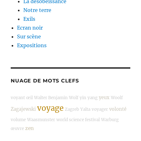
La désobéissance
Notre terre
Exils
Ecran noir
Sur scène
Expositions
NUAGE DE MOTS CLEFS
yeux
voyant
œil
Walter Benjamin
Wolf
yin
yang
Woolf
voyage
Zagajewski
volonté
Zagreb
Yalta
voyager
volume
Waasmunster
world science festival
Warburg
zen
œuvre