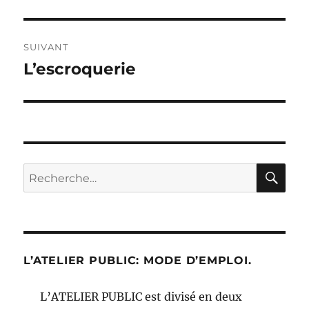
précédente :
l’article
SUIVANT
L’escroquerie
Publication
suivante :
RE
Recherche
pour :
L’ATELIER PUBLIC: MODE D’EMPLOI.
L’ATELIER PUBLIC est divisé en deux