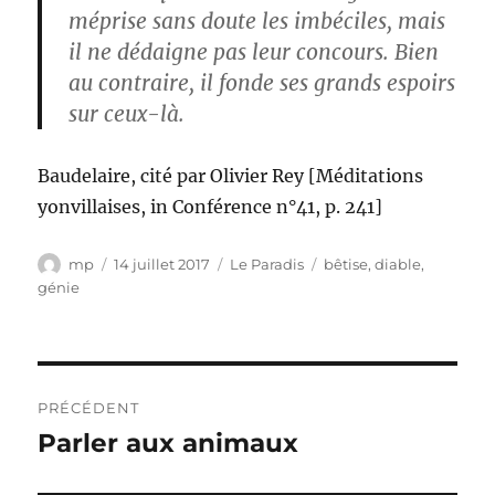
méprise sans doute les imbéciles, mais
il ne dédaigne pas leur concours. Bien
au contraire, il fonde ses grands espoirs
sur ceux-là.
Baudelaire, cité par Olivier Rey [Méditations
yonvillaises, in Conférence n°41, p. 241]
Auteur
Publié
Catégories
Étiquettes
mp
14 juillet 2017
Le Paradis
bêtise
,
diable
,
le
génie
Navigation
PRÉCÉDENT
de
Parler aux animaux
Publication
précédente :
l’article