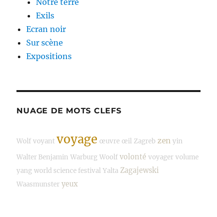
Notre terre
Exils
Ecran noir
Sur scène
Expositions
NUAGE DE MOTS CLEFS
voyage
zen
Wolf
voyant
œuvre
œil
Zagreb
yin
volonté
Walter Benjamin
Warburg
Woolf
voyager
volume
Zagajewski
yang
world science festival
Yalta
yeux
Waasmunster