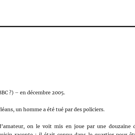
BBC ?) – en décembre 2005.
léans, un homme a été tué par des policiers.
d’amateur, on le voit mis en joue par une douzaine 
oisin raconte : il était connu dans le quartier pour êt