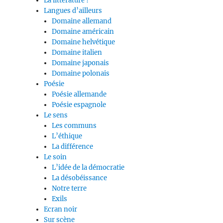
La littérature ?
Langues d’ailleurs
Domaine allemand
Domaine américain
Domaine helvétique
Domaine italien
Domaine japonais
Domaine polonais
Poésie
Poésie allemande
Poésie espagnole
Le sens
Les communs
L’éthique
La différence
Le soin
L’idée de la démocratie
La désobéissance
Notre terre
Exils
Ecran noir
Sur scène