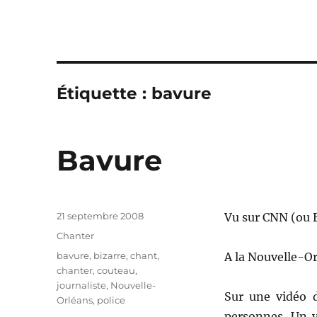
Étiquette :
bavure
Bavure
Publié
21 septembre 2008
Vu sur CNN (ou 
le
Catégories
Chanter
Étiquettes
bavure
,
bizarre
,
chant
,
A la Nouvelle-Or
chanter
,
couteau
,
journaliste
,
Nouvelle-
Sur une vidéo 
Orléans
,
police
personnes. Un v