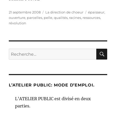
Publié
Catégories
Étiquettes
21 septembre 2008
La direction de choeur
épaisseur
,
le
ouverture
,
parcelles
,
pelle
,
qualités
,
racines
,
ressources
,
révolution
RE
Recherche
pour :
L’ATELIER PUBLIC: MODE D’EMPLOI.
L’ATELIER PUBLIC est divisé en deux
parties.