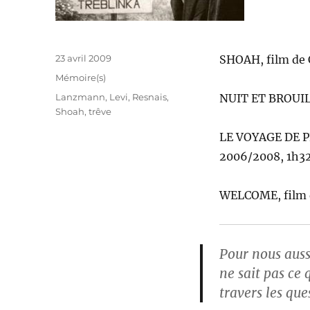
Publié
23 avril 2009
SHOAH, film de 
le
Catégories
Mémoire(s)
Étiquettes
Lanzmann
,
Levi
,
Resnais
,
NUIT ET BROUILL
Shoah
,
trêve
LE VOYAGE DE PRI
2006/2008, 1h32
WELCOME, film d
Pour nous aussi
ne sait pas ce 
travers les que