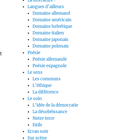
La littérature ?
Langues d’ailleurs
Domaine allemand
Domaine américain
Domaine helvétique
Domaine italien
Domaine japonais
Domaine polonais
Poésie
t
Poésie allemande
Poésie espagnole
Le sens
Les communs
L’éthique
La différence
Le soin
L’idée de la démocratie
La désobéissance
Notre terre
Exils
Ecran noir
Sur scène