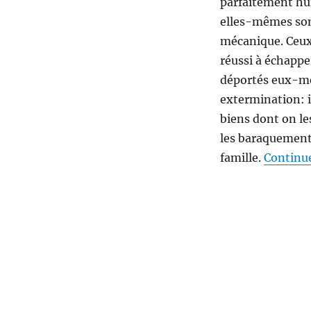
parfaitement huil
elles-mêmes sont
mécanique. Ceux 
réussi à échapper
déportés eux-mê
extermination: i
biens dont on le
les baraquements
famille.
Continue