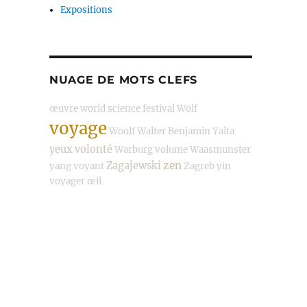
Expositions
NUAGE DE MOTS CLEFS
œuvre
world science festival
Wolf
voyage
Woolf
Walter Benjamin
Yalta
yeux
volonté
Warburg
volume
Waasmunster
zen
Zagajewski
yang
voyant
Zagreb
yin
voyager
œil