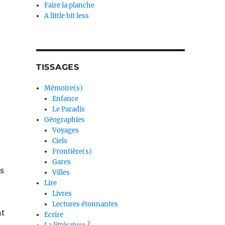
Faire la planche
A little bit less
e
TISSAGES
Mémoire(s)
Enfance
Le Paradis
Géographies
Voyages
Ciels
Frontière(s)
Gares
is
Villes
Lire
Livres
Lectures étonnantes
nt
Ecrire