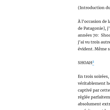
(Introduction du
À l’occasion de 
de Patagonie], j’
années 70: Shoah
j’ai vu trois aut
évident. Même si
2
SHOAH
En trois soirées,
véritablement hor
captivé par cette
réglée parfaitem
absolument extra