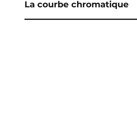
La courbe chromatique
Publication
suivante :