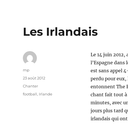
Les Irlandais
Le 14 juin 2012,
l’Espagne dans le
Auteur
mp
est sans appel 4
Publié
23 août 2012
perdu pour eux, l
le
Catégories
Chanter
entonnent The Fi
Étiquettes
football
,
Irlande
chant fait tout 
minutes, avec u
jours plus tard q
irlandais qui on