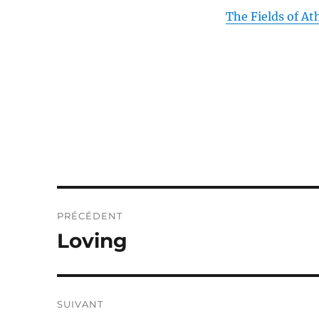
The Fields of At
Navigation
PRÉCÉDENT
de
Loving
Publication
précédente :
l’article
SUIVANT