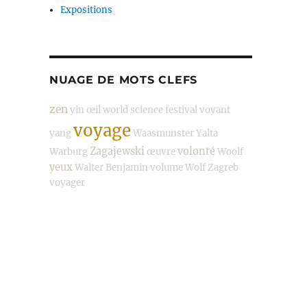
Expositions
NUAGE DE MOTS CLEFS
zen
yin
œil
world science festival
voyant
voyage
yang
Waasmunster
Yalta
Zagajewski
volonté
Warburg
œuvre
Woolf
yeux
Walter Benjamin
volume
Wolf
Zagreb
voyager