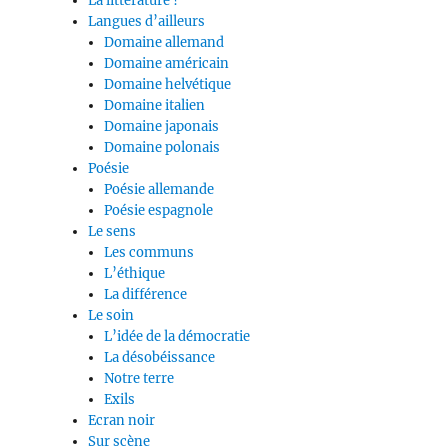
La littérature ?
Langues d’ailleurs
Domaine allemand
Domaine américain
Domaine helvétique
Domaine italien
Domaine japonais
Domaine polonais
Poésie
Poésie allemande
Poésie espagnole
Le sens
Les communs
L’éthique
La différence
Le soin
L’idée de la démocratie
La désobéissance
Notre terre
Exils
Ecran noir
Sur scène