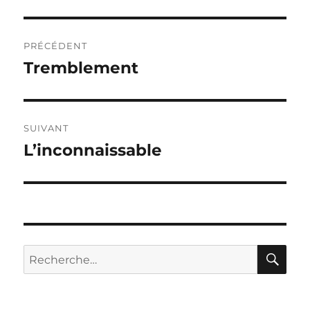
Navigation
PRÉCÉDENT
de
Tremblement
Publication
précédente :
l’article
SUIVANT
L’inconnaissable
Publication
suivante :
RE
Recherche
pour :