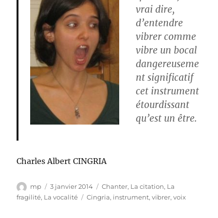
vrai dire,
d’entendre
vibrer comme
vibre un bocal
dangereuseme
nt significatif
cet instrument
étourdissant
qu’est un être.
Charles Albert CINGRIA
Auteur
Publié
Catégories
mp
3 janvier 2014
Chanter
,
La citation
,
La
le
Étiquettes
fragilité
,
La vocalité
Cingria
,
instrument
,
vibrer
,
voix