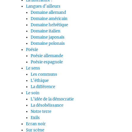
La littérature ?
Langues d’ailleurs
Domaine allemand
Domaine américain
Domaine helvétique
Domaine italien
Domaine japonais
Domaine polonais
Poésie
Poésie allemande
Poésie espagnole
Le sens
Les communs
L’éthique
La différence
Le soin
L’idée de la démocratie
La désobéissance
Notre terre
Exils
Ecran noir
Sur scène