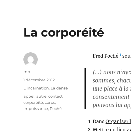
La corporéité
1
Fred Poché
soul
(…) nous n’avo
Auteur
mp
sommes, chacun,
Publié
1 décembre 2012
le
une place à la 
Catégories
L'incarnation
,
La danse
consentement à
Étiquettes
appel
,
autre
,
contact
,
corporéité
,
corps
,
pouvons lui ap
impuissance
,
Poché
Dans
Organiser l
Mettre en lien 