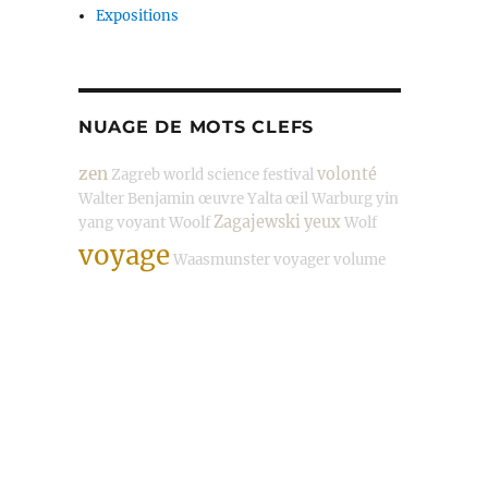
Expositions
NUAGE DE MOTS CLEFS
zen
volonté
Zagreb
world science festival
Walter Benjamin
œuvre
Yalta
œil
Warburg
yin
Zagajewski
yeux
yang
voyant
Woolf
Wolf
voyage
Waasmunster
voyager
volume