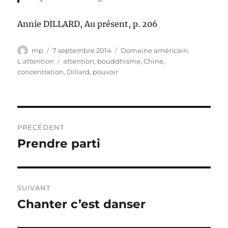
Annie DILLARD, Au présent, p. 206
Auteur
Publié
Catégories
mp
7 septembre 2014
Domaine américain
,
le
Étiquettes
L'attention
attention
,
bouddhisme
,
Chine
,
concentration
,
Dillard
,
pouvoir
Navigation
PRÉCÉDENT
de
Prendre parti
Publication
précédente :
l’article
SUIVANT
Chanter c’est danser
Publication
suivante :