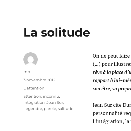
La solitude
On ne peut faire
(…) pour illustr
Auteur
mp
rêve à la place d’
Publié
3 novembre 2012
rapport à lui-même
le
Catégories
L'attention
son être, sa prop
Étiquettes
attention
,
inconnu
,
intégration
,
Jean Sur
,
Jean Sur cite Du
Legendre
,
parole
,
solitude
personnalité req
l’intégration, la