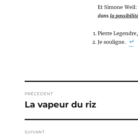
Et Simone Weil
dans
la possibili
Pierre Legendre,
Je souligne.
Navigation
PRÉCÉDENT
de
La vapeur du riz
Publication
précédente :
l’article
SUIVANT