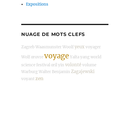
Expositions
NUAGE DE MOTS CLEFS
yeux
Zagreb
Waasmunster
Woolf
voyager
voyage
Wolf
œuvre
Yalta
yang
world
volonté
science festival
œil
yin
volume
Zagajewski
Warburg
Walter Benjamin
zen
voyant