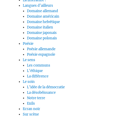
La littérature ?
Langues d’ailleurs
Domaine allemand
Domaine américain
Domaine helvétique
Domaine italien
Domaine japonais
Domaine polonais
Poésie
Poésie allemande
Poésie espagnole
Le sens
Les communs
L’éthique
La différence
Le soin
L’idée de la démocratie
La désobéissance
Notre terre
Exils
Ecran noir
Sur scène