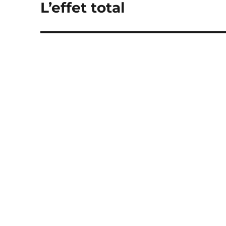
L’effet total
Publication
suivante :