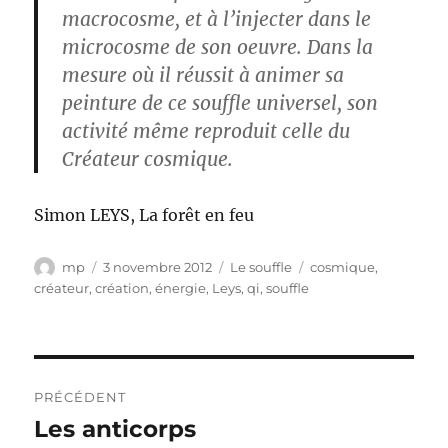
macrocosme, et à l’injecter dans le
microcosme de son oeuvre. Dans la
mesure où il réussit à animer sa
peinture de ce souffle universel, son
activité même reproduit celle du
Créateur cosmique.
Simon LEYS, La forêt en feu
Auteur
Publié
Catégories
Étiquettes
mp
3 novembre 2012
Le souffle
cosmique
,
le
créateur
,
création
,
énergie
,
Leys
,
qi
,
souffle
Navigation
PRÉCÉDENT
de
Les anticorps
Publication