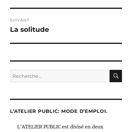
précédente :
l’article
SUIVANT
La solitude
Publication
suivante :
RE
Recherche
pour :
L’ATELIER PUBLIC: MODE D’EMPLOI.
L’ATELIER PUBLIC est divisé en deux