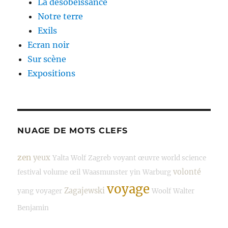
La désobéissance
Notre terre
Exils
Ecran noir
Sur scène
Expositions
NUAGE DE MOTS CLEFS
zen
yeux
Yalta
Wolf
Zagreb
voyant
œuvre
world science
volonté
festival
volume
œil
Waasmunster
yin
Warburg
voyage
Zagajewski
yang
voyager
Woolf
Walter
Benjamin