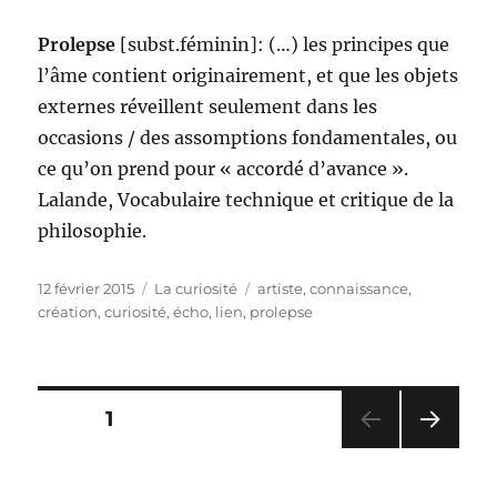
Prolepse
[subst.féminin]: (…) les principes que
l’âme contient originairement, et que les objets
externes réveillent seulement dans les
occasions / des assomptions fondamentales, ou
ce qu’on prend pour « accordé d’avance ».
Lalande, Vocabulaire technique et critique de la
philosophie.
Publié
Catégories
Étiquettes
12 février 2015
La curiosité
artiste
,
connaissance
,
le
création
,
curiosité
,
écho
,
lien
,
prolepse
Pagination
PAGE
1
PAG
des
E