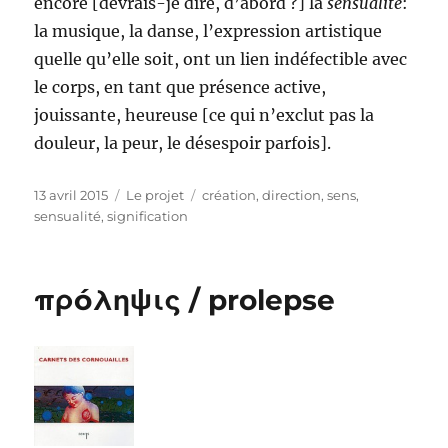
encore [devrais-je dire, d’abord ?] la
sensualité
:
la musique, la danse, l’expression artistique
quelle qu’elle soit, ont un lien indéfectible avec
le corps, en tant que présence active,
jouissante, heureuse [ce qui n’exclut pas la
douleur, la peur, le désespoir parfois].
Publié
Catégories
Étiquettes
13 avril 2015
Le projet
création
,
direction
,
sens
,
le
sensualité
,
signification
πρóληψις / prolepse