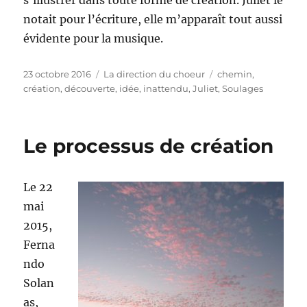
s’illustrer dans toute forme de création. Juliet le
notait pour l’écriture, elle m’apparaît tout aussi
évidente pour la musique.
Publié
Catégories
Étiquettes
23 octobre 2016
La direction du choeur
chemin
,
le
création
,
découverte
,
idée
,
inattendu
,
Juliet
,
Soulages
Le processus de création
Le 22
mai
2015,
Ferna
ndo
Solan
as,