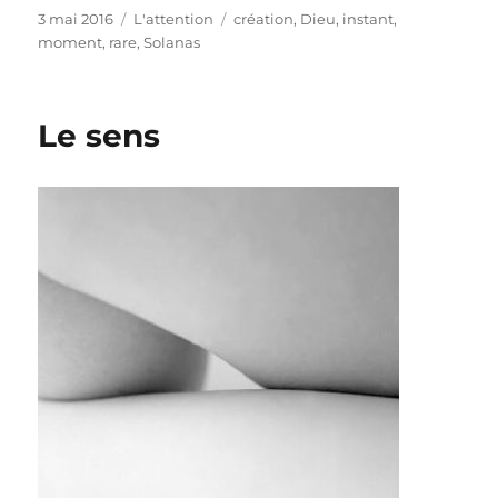
Publié
Catégories
Étiquettes
3 mai 2016
L'attention
création
,
Dieu
,
instant
,
le
moment
,
rare
,
Solanas
Le sens