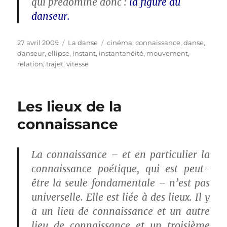
qui prédomine donc :
la figure du
danseur.
Publié
Catégories
Étiquettes
27 avril 2009
La danse
cinéma
,
connaissance
,
danse
,
le
danseur
,
ellipse
,
instant
,
instantanéité
,
mouvement
,
relation
,
trajet
,
vitesse
Les lieux de la
connaissance
La connaissance – et en particulier la
connaissance poétique, qui est peut-
être la seule fondamentale – n’est pas
universelle. Elle est liée à des lieux. Il y
a un lieu de connaissance et un autre
lieu de connaissance et un troisième