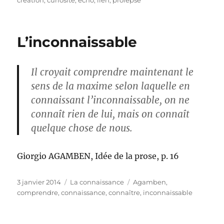
création
,
curiosité
,
écho
,
lien
,
prolepse
L’inconnaissable
Il croyait comprendre maintenant le
sens de la maxime selon laquelle en
connaissant l’inconnaissable, on ne
connaît rien de lui, mais on connaît
quelque chose de nous.
Giorgio AGAMBEN, Idée de la prose, p. 16
Publié
Catégories
Étiquettes
3 janvier 2014
La connaissance
Agamben
,
le
comprendre
,
connaissance
,
connaître
,
inconnaissable