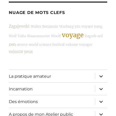
NUAGE DE MOTS CLEFS
Zagajewski
Walter Benjamin
Warburg
yin
voyant
yang
voyage
Wolf
Yalta
Waasmunster
Woolf
Zagreb
œil
zen
œuvre
world science festival
volume
voyager
volonté
yeux
ouvrir
La pratique amateur
le
sous-
menu
ouvrir
Incarnation
le
sous-
menu
ouvrir
Des émotions
le
sous-
menu
ouvrir
A propos de mon Atelier public