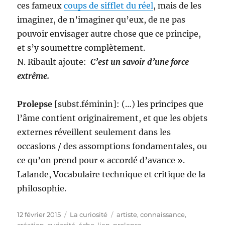
ces fameux
coups de sifflet du réel
, mais de les
imaginer, de n’imaginer qu’eux, de ne pas
pouvoir envisager autre chose que ce principe,
et s’y soumettre complètement.
N. Ribault ajoute:
C’est un savoir d’une force
extrême.
Prolepse
[subst.féminin]: (…) les principes que
l’âme contient originairement, et que les objets
externes réveillent seulement dans les
occasions / des assomptions fondamentales, ou
ce qu’on prend pour « accordé d’avance ».
Lalande, Vocabulaire technique et critique de la
philosophie.
Publié
Catégories
Étiquettes
12 février 2015
La curiosité
artiste
,
connaissance
,
le