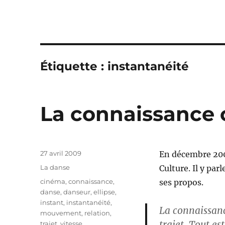
Étiquette :
instantanéité
La connaissance 
Publié
27 avril 2009
En décembre 2002
le
Catégories
La danse
Culture. Il y par
Étiquettes
cinéma
,
connaissance
,
ses propos.
danse
,
danseur
,
ellipse
,
instant
,
instantanéité
,
La connaissanc
mouvement
,
relation
,
trajet. Tout e
trajet
,
vitesse