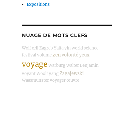
Expositions
NUAGE DE MOTS CLEFS
Wolf
œil
Zagreb
Yalta
yin
world science
zen
volonté
yeux
festival
volume
voyage
Warburg
Walter Benjamin
Zagajewski
voyant
Woolf
yang
Waasmunster
voyager
œuvre