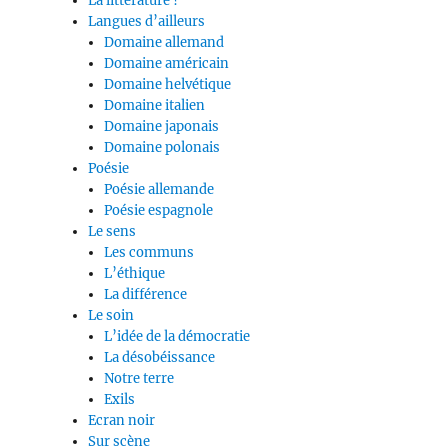
La littérature ?
Langues d’ailleurs
Domaine allemand
Domaine américain
Domaine helvétique
Domaine italien
Domaine japonais
Domaine polonais
Poésie
Poésie allemande
Poésie espagnole
Le sens
Les communs
L’éthique
La différence
Le soin
L’idée de la démocratie
La désobéissance
Notre terre
Exils
Ecran noir
Sur scène