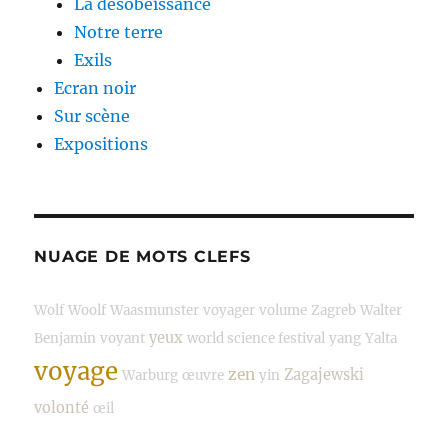
La désobéissance
Notre terre
Exils
Ecran noir
Sur scène
Expositions
NUAGE DE MOTS CLEFS
Wolf
Woolf
Waasmunster
voyager
volume
Zagreb
Walter
yeux
Benjamin
voyant
world science festival
yang
Yalta
voyage
zen
Zagajewski
Warburg
œuvre
yin
volonté
œil