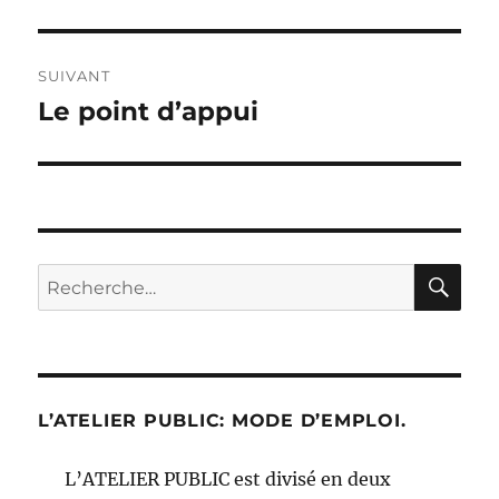
précédente :
l’article
SUIVANT
Le point d’appui
Publication
suivante :
RE
Recherche
pour :
L’ATELIER PUBLIC: MODE D’EMPLOI.
L’ATELIER PUBLIC est divisé en deux