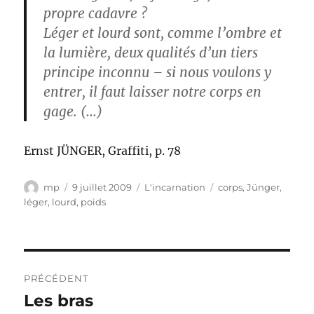
propre cadavre ?
Léger et lourd sont, comme l’ombre et
la lumière, deux qualités d’un tiers
principe inconnu – si nous voulons y
entrer, il faut laisser notre corps en
gage. (…)
Ernst JÜNGER, Graffiti, p. 78
Auteur
Publié
Catégories
Étiquettes
mp
9 juillet 2009
L'incarnation
corps
,
Jünger
,
le
léger
,
lourd
,
poids
Navigation
PRÉCÉDENT
de
Les bras
Publication