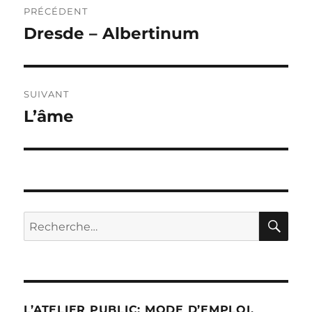
PRÉCÉDENT
de
Dresde – Albertinum
Publication
précédente :
l’article
SUIVANT
L’âme
Publication
suivante :
RE
Recherche
pour :
L’ATELIER PUBLIC: MODE D’EMPLOI.