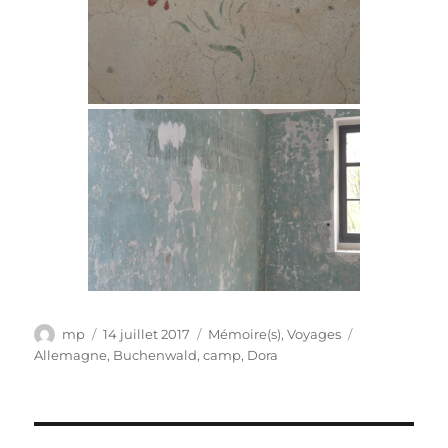
Auteur
Publié
Catégories
Étiquettes
mp
14 juillet 2017
Mémoire(s)
,
Voyages
le
Allemagne
,
Buchenwald
,
camp
,
Dora
Navigation