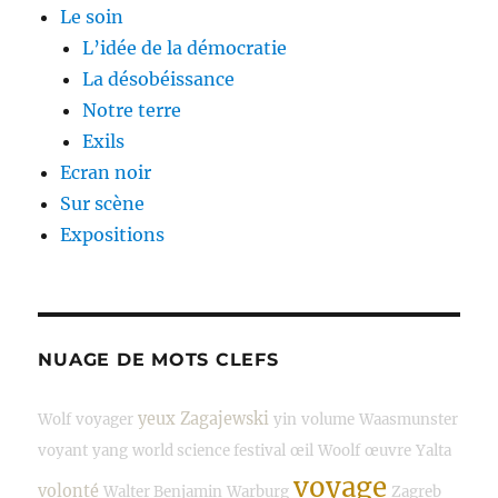
Le soin
L’idée de la démocratie
La désobéissance
Notre terre
Exils
Ecran noir
Sur scène
Expositions
NUAGE DE MOTS CLEFS
yeux
Zagajewski
Wolf
voyager
yin
volume
Waasmunster
voyant
yang
world science festival
œil
Woolf
œuvre
Yalta
voyage
volonté
Walter Benjamin
Warburg
Zagreb