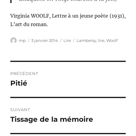
Virginia WOOLF, Lettre à un jeune poète (1931),
L’art du roman.
Auteur
Publié
Catégories
Étiquettes
mp
3 janvier 2014
Lire
Lambersy
,
lire
,
Woolf
le
Navigation
PRÉCÉDENT
de
Pitié
Publication
précédente :
l’article
SUIVANT
Tissage de la mémoire
Publication
suivante :