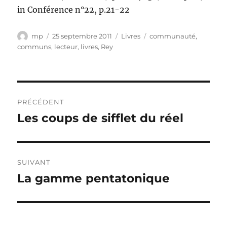
in Conférence n°22, p.21-22
Auteur
Publié
Catégories
Étiquettes
mp
25 septembre 2011
Livres
communauté
,
le
communs
,
lecteur
,
livres
,
Rey
Navigation
PRÉCÉDENT
de
Les coups de sifflet du réel
Publication
précédente :
l’article
SUIVANT
La gamme pentatonique
Publication
suivante :