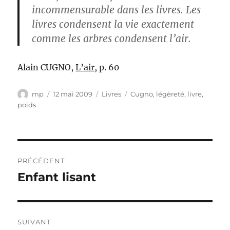
incommensurable dans les livres. Les
livres condensent la vie exactement
comme les arbres condensent l’air.
Alain CUGNO,
L’air
, p. 60
Auteur
Publié
Catégories
Étiquettes
mp
12 mai 2009
Livres
Cugno
,
légèreté
,
livre
,
le
poids
Navigation
PRÉCÉDENT
de
Enfant lisant
Publication
précédente :
l’article
SUIVANT