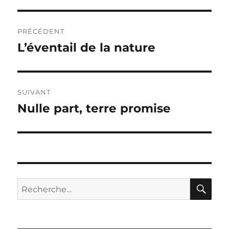
Navigation
PRÉCÉDENT
de
L’éventail de la nature
Publication
précédente :
l’article
SUIVANT
Nulle part, terre promise
Publication
suivante :
RE
Recherche
pour :