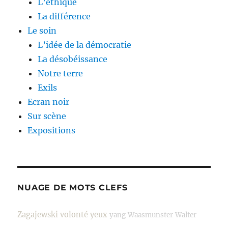
L’éthique
La différence
Le soin
L’idée de la démocratie
La désobéissance
Notre terre
Exils
Ecran noir
Sur scène
Expositions
NUAGE DE MOTS CLEFS
Zagajewski
volonté
yeux
yang
Waasmunster
Walter