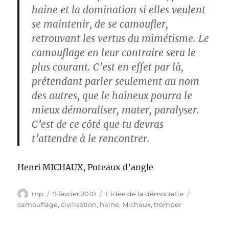
haine et la domination si elles veulent
se maintenir, de se camoufler,
retrouvant les vertus du mimétisme. Le
camouflage en leur contraire sera le
plus courant. C’est en effet par là,
prétendant parler seulement au nom
des autres, que le haineux pourra le
mieux démoraliser, mater, paralyser.
C’est de ce côté que tu devras
t’attendre à le rencontrer.
Henri MICHAUX, Poteaux d’angle
Auteur
Publié
Catégories
Étiquettes
mp
9 février 2010
L'idée de la démocratie
le
camouflage
,
civilisation
,
haine
,
Michaux
,
tromper