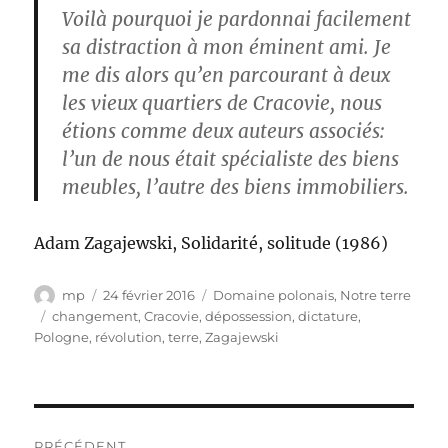
Voilà pourquoi je pardonnai facilement
sa distraction à mon éminent ami. Je
me dis alors qu’en parcourant à deux
les vieux quartiers de Cracovie, nous
étions comme deux auteurs associés:
l’un de nous était spécialiste des biens
meubles, l’autre des biens immobiliers.
Adam Zagajewski, Solidarité, solitude (1986)
Auteur
Publié
Catégories
mp
24 février 2016
Domaine polonais
,
Notre terre
le
Étiquettes
changement
,
Cracovie
,
dépossession
,
dictature
,
Pologne
,
révolution
,
terre
,
Zagajewski
Navigation
PRÉCÉDENT