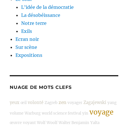
L’idée de la démocratie
La désobéissance
Notre terre
Exils
Ecran noir
Sur scène
Expositions
NUAGE DE MOTS CLEFS
zen
yeux
volonté
Zagajewski
œil
Zagreb
voyager
yang
voyage
volume
Warburg
world science festival
yin
œuvre
voyant
Wolf
Woolf
Walter Benjamin
Yalta