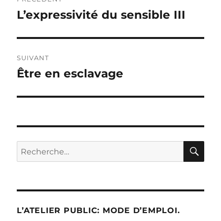
de
L’expressivité du sensible III
Publication
précédente :
l’article
SUIVANT
Être en esclavage
Publication
suivante :
RE
Recherche
pour :
L’ATELIER PUBLIC: MODE D’EMPLOI.