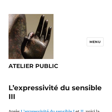
MENU
ATELIER PUBLIC
L’expressivité du sensible
III
Après
L’expressivité du sensible I
et
II
, voici la