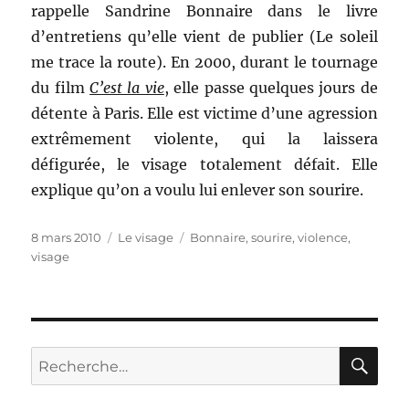
rappelle Sandrine Bonnaire dans le livre
d’entretiens qu’elle vient de publier (Le soleil
me trace la route). En 2000, durant le tournage
du film
C’est la vie
, elle passe quelques jours de
détente à Paris. Elle est victime d’une agression
extrêmement violente, qui la laissera
défigurée, le visage totalement défait. Elle
explique qu’on a voulu lui enlever son sourire.
Publié
Catégories
Étiquettes
8 mars 2010
Le visage
Bonnaire
,
sourire
,
violence
,
le
visage
RE
Recherche
pour :