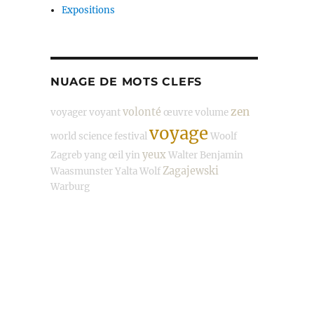
Expositions
NUAGE DE MOTS CLEFS
zen
volonté
voyager
voyant
œuvre
volume
voyage
world science festival
Woolf
yeux
Zagreb
yang
œil
yin
Walter Benjamin
Zagajewski
Waasmunster
Yalta
Wolf
Warburg