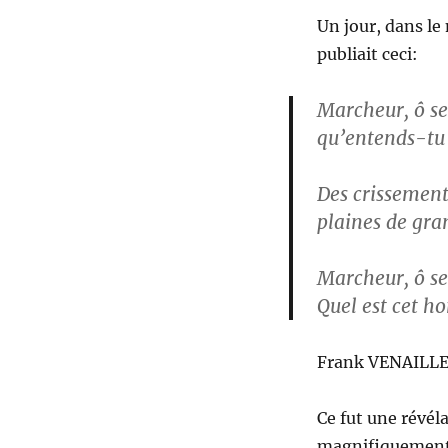
Un jour, dans le 
publiait ceci:
Marcheur, ô se
qu’entends-tu 
Des crissement
plaines de gra
Marcheur, ô se
Quel est cet h
Frank VENAILLE,
Ce fut une révél
magnifiquement 