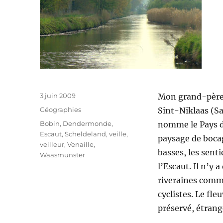
Publié
3 juin 2009
Mon grand-père
le
Catégories
Géographies
Sint-Niklaas (S
Étiquettes
Bobin
,
Dendermonde
,
nomme le Pays d
Escaut
,
Scheldeland
,
veille
,
paysage de bocag
veilleur
,
Venaille
,
basses, les senti
Waasmunster
l’Escaut. Il n’y 
riveraines comme
cyclistes. Le fl
préservé, étrang