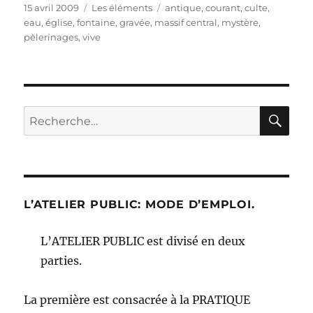
Publié
Catégories
Étiquettes
15 avril 2009
Les éléments
antique
,
courant
,
culte
,
le
eau
,
église
,
fontaine
,
gravée
,
massif central
,
mystère
,
pèlerinages
,
vive
RE
Recherche
pour :
L’ATELIER PUBLIC: MODE D’EMPLOI.
L’ATELIER PUBLIC est divisé en deux
parties.
La première est consacrée à la PRATIQUE