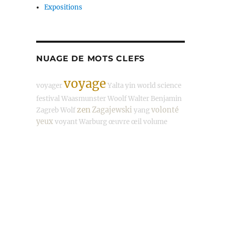
Expositions
NUAGE DE MOTS CLEFS
voyage
voyager
Yalta
yin
world science
festival
Waasmunster
Woolf
Walter Benjamin
zen
Zagajewski
volonté
Zagreb
Wolf
yang
yeux
voyant
Warburg
œuvre
œil
volume