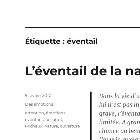
Étiquette :
éventail
L’éventail de la n
Dans la vie d’
Publié
9 février 2010
le
lui n’est pas 
Catégories
Des émotions
grave, l’éventa
Étiquettes
attention
,
émotions
,
éventail
,
Jaccottet
,
limitée. A gra
Michaux
,
nature
,
ouverture
chance ou beau
l’ouvrir, quelq