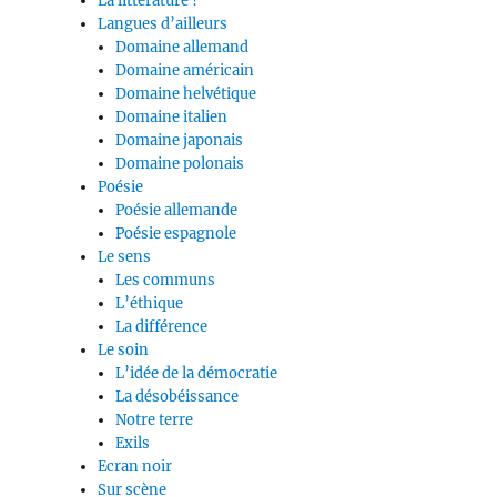
La littérature ?
Langues d’ailleurs
Domaine allemand
Domaine américain
Domaine helvétique
Domaine italien
Domaine japonais
Domaine polonais
Poésie
Poésie allemande
Poésie espagnole
Le sens
Les communs
L’éthique
La différence
Le soin
L’idée de la démocratie
La désobéissance
Notre terre
Exils
Ecran noir
Sur scène