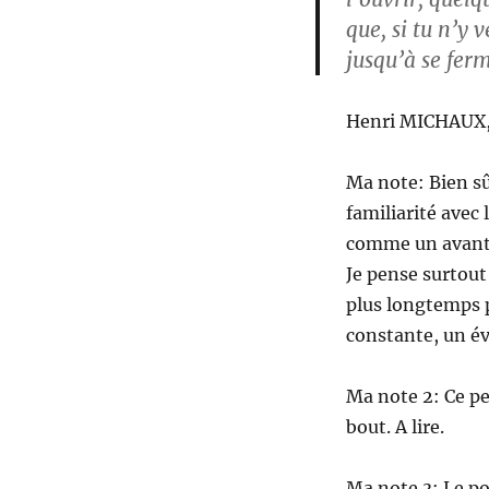
que, si tu n’y 
jusqu’à se ferm
Henri MICHAUX, 
Ma note: Bien sû
familiarité avec
comme un avanta
Je pense surtout 
plus longtemps p
constante, un é
Ma note 2: Ce pe
bout. A lire.
Ma note 3: Le pot