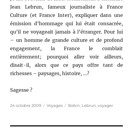
Jean Lebrun, fameux journaliste à France
Culture (et France Inter), expliquer dans une
émission d’hommage qui lui était consacrée,
qu’il ne voyageait jamais à l’étranger. Pour lui
– un homme de grande culture et de profond
engagement, la France le comblait
entièrement; pourquoi aller voir ailleurs,
disait-il, alors que ce pays offre tant de
richesses – paysages, histoire, …?
Sagesse ?
Publié
Catégories
Étiquettes
24 octobre 2009
Voyages
Bobin
,
Lebrun
,
voyager
le