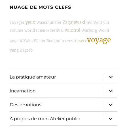
NUAGE DE MOTS CLEFS
yeux
Zagajewski
voyager
Waasmunster
œil
Wolf
yin
volonté
volume
world science festival
Warburg
Woolf
voyage
zen
voyant
Yalta
Walter Benjamin
œuvre
yang
Zagreb
ouvrir
La pratique amateur
le
sous-
menu
ouvrir
Incarnation
le
sous-
menu
ouvrir
Des émotions
le
sous-
menu
ouvrir
A propos de mon Atelier public
le
sous-