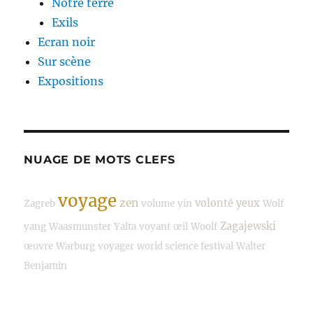
Notre terre
Exils
Ecran noir
Sur scène
Expositions
NUAGE DE MOTS CLEFS
voyage
zen
volonté
yeux
Zagreb
volume
yin
Wolf
Zagajewski
yang
Waasmunster
Yalta
voyant
œil
Woolf
œuvre
Warburg
voyager
world science festival
Walter
Benjamin