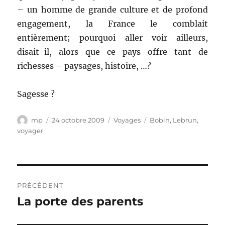
– un homme de grande culture et de profond
engagement, la France le comblait
entièrement; pourquoi aller voir ailleurs,
disait-il, alors que ce pays offre tant de
richesses – paysages, histoire, …?
Sagesse ?
Auteur
Publié
Catégories
Étiquettes
mp
24 octobre 2009
Voyages
Bobin
,
Lebrun
,
le
voyager
Navigation
PRÉCÉDENT
de
La porte des parents
Publication
précédente :
l’article