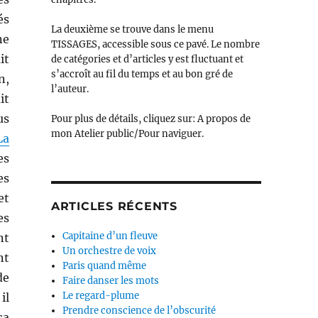
és
La deuxième se trouve dans le menu
ne
TISSAGES, accessible sous ce pavé. Le nombre
it
de catégories et d’articles y est fluctuant et
s’accroît au fil du temps et au bon gré de
n,
l’auteur.
it
us
Pour plus de détails, cliquez sur: A propos de
mon Atelier public/Pour naviguer.
La
es
es
et
ARTICLES RÉCENTS
es
Capitaine d’un fleuve
nt
Un orchestre de voix
nt
Paris quand même
de
Faire danser les mots
Le regard-plume
il
Prendre conscience de l’obscurité
sa