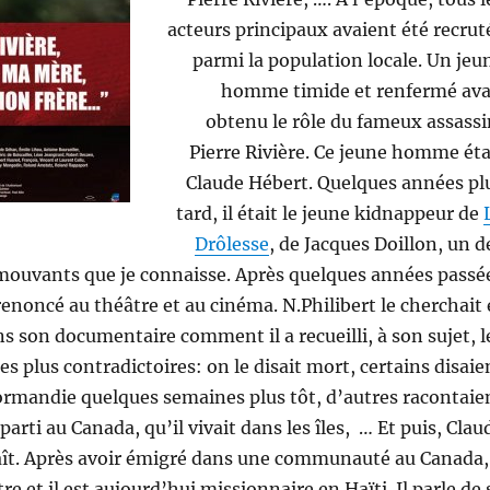
acteurs principaux avaient été recrut
parmi la population locale. Un jeu
homme timide et renfermé ava
obtenu le rôle du fameux assassi
Pierre Rivière. Ce jeune homme éta
Claude Hébert. Quelques années pl
tard, il était le jeune kidnappeur de
Drôlesse
, de Jacques Doillon, un d
émouvants que je connaisse. Après quelques années passé
t renoncé au théâtre et au cinéma. N.Philibert le cherchait 
s son documentaire comment il a recueilli, à son sujet, l
s plus contradictoires: on le disait mort, certains disaie
ormandie quelques semaines plus tôt, d’autres racontaie
 parti au Canada, qu’il vivait dans les îles, … Et puis, Clau
ît. Après avoir émigré dans une communauté au Canada, 
re et il est aujourd’hui missionnaire en Haïti. Il parle de 