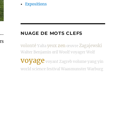
Expositions
 …
NUAGE DE MOTS CLEFS
rs
zen
volonté
yeux
Zagajewski
Yalta
œuvre
Walter Benjamin
œil
Woolf
voyager
Wolf
voyage
voyant
Zagreb
volume
yang
yin
world science festival
Waasmunster
Warburg