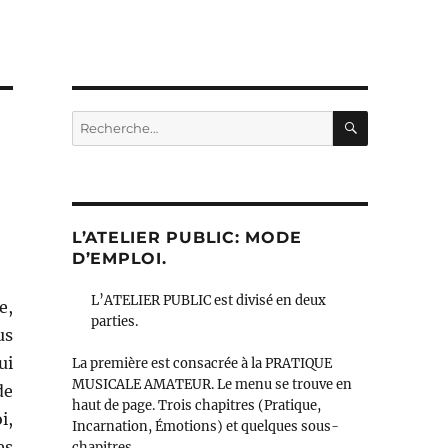
RECHERC
Recherche
pour :
L’ATELIER PUBLIC: MODE
D’EMPLOI.
L’ATELIER PUBLIC est divisé en deux
e,
parties.
us
ui
La première est consacrée à la PRATIQUE
MUSICALE AMATEUR. Le menu se trouve en
de
haut de page. Trois chapitres (Pratique,
i,
Incarnation, Émotions) et quelques sous-
es
chapitres.