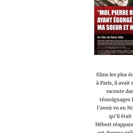
films les plus 
à Paris, il avai
raconte dan
témoignages le
l’avoir vu en N
qu’il était
Hébert réappara
est devenu prêt