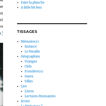
Faire la planche
ne
A little bit less
un
nt
es
TISSAGES
1
.
Mémoire(s)
Enfance
Le Paradis
Géographies
Voyages
Ciels
Frontière(s)
Gares
Villes
Lire
Livres
Lectures étonnantes
Ecrire