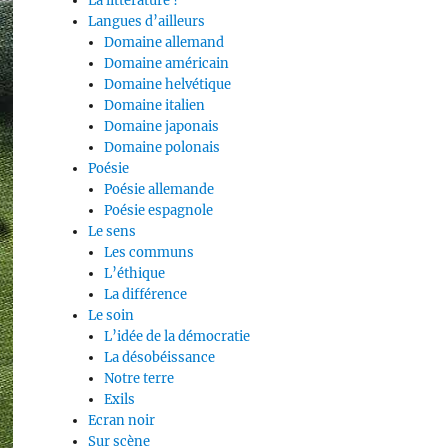
La littérature ?
Langues d’ailleurs
Domaine allemand
Domaine américain
Domaine helvétique
Domaine italien
Domaine japonais
Domaine polonais
Poésie
Poésie allemande
Poésie espagnole
Le sens
Les communs
L’éthique
La différence
Le soin
L’idée de la démocratie
La désobéissance
Notre terre
Exils
Ecran noir
Sur scène