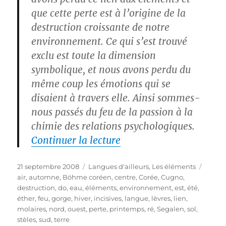
que cette perte est à l’origine de la
destruction croissante de notre
environnement. Ce qui s’est trouvé
exclu est toute la dimension
symbolique, et nous avons perdu du
même coup les émotions qui se
disaient à travers elle. Ainsi sommes-
nous passés du feu de la passion à la
chimie des relations psychologiques.
de « Les 5 éléments et 
Continuer la lecture
Publié
Catégories
Étique
21 septembre 2008
Langues d'ailleurs
,
Les éléments
le
air
,
automne
,
Böhme coréen
,
centre
,
Corée
,
Cugno
,
destruction
,
do
,
eau
,
éléments
,
environnement
,
est
,
été
,
éther
,
feu
,
gorge
,
hiver
,
incisives
,
langue
,
lèvres
,
lien
,
molaires
,
nord
,
ouest
,
perte
,
printemps
,
ré
,
Segalen
,
sol
,
stèles
,
sud
,
terre