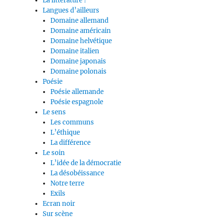
La littérature ?
Langues d’ailleurs
Domaine allemand
Domaine américain
Domaine helvétique
Domaine italien
Domaine japonais
Domaine polonais
Poésie
Poésie allemande
Poésie espagnole
Le sens
Les communs
L’éthique
La différence
Le soin
L’idée de la démocratie
La désobéissance
Notre terre
Exils
Ecran noir
Sur scène