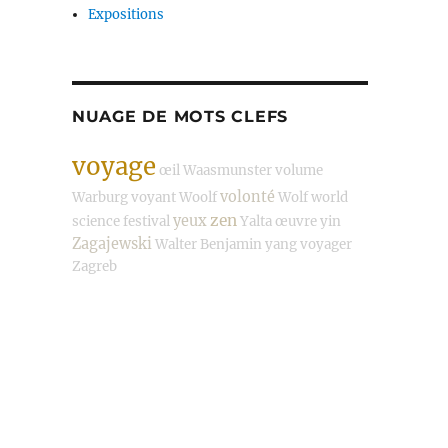
Expositions
NUAGE DE MOTS CLEFS
voyage
œil
Waasmunster
volume
volonté
Warburg
voyant
Woolf
Wolf
world
zen
yeux
science festival
Yalta
œuvre
yin
Zagajewski
Walter Benjamin
yang
voyager
Zagreb