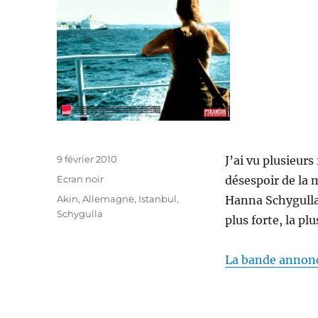
Publié
9 février 2010
J’ai vu plusieurs
le
Catégories
Ecran noir
désespoir de la m
Étiquettes
Akin
,
Allemagne
,
Istanbul
,
Hanna Schygulla 
Schygulla
plus forte, la pl
La bande annon