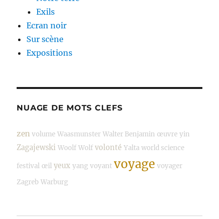
Exils
Ecran noir
Sur scène
Expositions
NUAGE DE MOTS CLEFS
zen
volume
Waasmunster
Walter Benjamin
œuvre
yin
Zagajewski
volonté
Woolf
Wolf
Yalta
world science
voyage
yeux
festival
œil
yang
voyant
voyager
Zagreb
Warburg