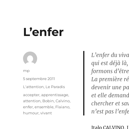
L’enfer
L’enfer du vivan
qui est déjà là
formons d’être 
Auteur
mp
La première réu
Publié
5 septembre 2011
le
devenir une par
Catégories
L'attention
,
Le Paradis
et elle demand
Étiquettes
accepter
,
apprentissage
,
attention
,
Bobin
,
Calvino
,
chercher et sav
enfer
,
ensemble
,
Flaiano
,
n’est pas l’enfe
humour
,
vivant
Italo CALVINO, Le