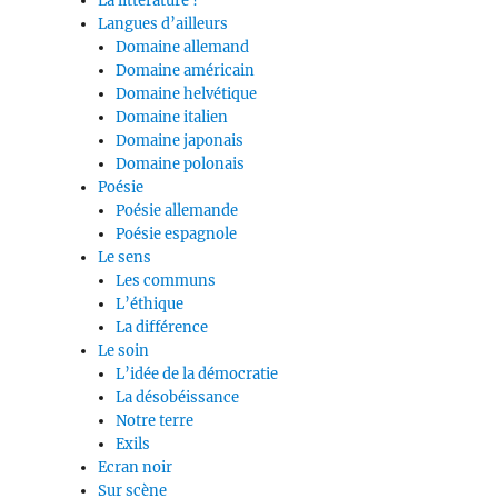
La littérature ?
Langues d’ailleurs
Domaine allemand
Domaine américain
Domaine helvétique
Domaine italien
Domaine japonais
Domaine polonais
Poésie
Poésie allemande
Poésie espagnole
Le sens
Les communs
L’éthique
La différence
Le soin
L’idée de la démocratie
La désobéissance
Notre terre
Exils
Ecran noir
Sur scène