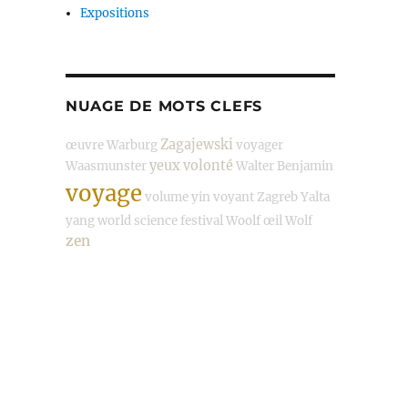
Expositions
NUAGE DE MOTS CLEFS
Zagajewski
œuvre
Warburg
voyager
yeux
volonté
Waasmunster
Walter Benjamin
voyage
volume
yin
voyant
Zagreb
Yalta
yang
world science festival
Woolf
œil
Wolf
zen