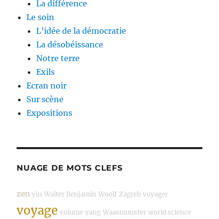
La différence
Le soin
L’idée de la démocratie
La désobéissance
Notre terre
Exils
Ecran noir
Sur scène
Expositions
NUAGE DE MOTS CLEFS
zen
yin
Walter Benjamin
Woolf
Zagreb
voyager
voyage
volume
yang
Waasmunster
world science