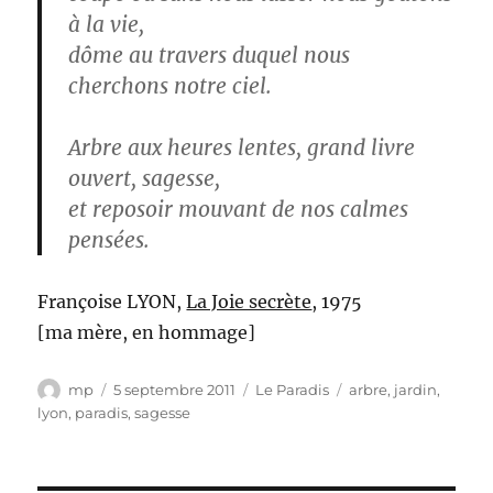
à la vie,
dôme au travers duquel nous
cherchons notre ciel.
Arbre aux heures lentes, grand livre
ouvert, sagesse,
et reposoir mouvant de nos calmes
pensées.
Françoise LYON,
La Joie secrète
, 1975
[ma mère, en hommage]
Auteur
Publié
Catégories
Étiquettes
mp
5 septembre 2011
Le Paradis
arbre
,
jardin
,
le
lyon
,
paradis
,
sagesse