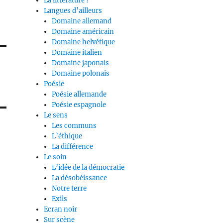
La littérature ?
Langues d’ailleurs
Domaine allemand
Domaine américain
Domaine helvétique
Domaine italien
Domaine japonais
Domaine polonais
Poésie
Poésie allemande
Poésie espagnole
Le sens
Les communs
L’éthique
La différence
Le soin
L’idée de la démocratie
La désobéissance
Notre terre
Exils
Ecran noir
Sur scène