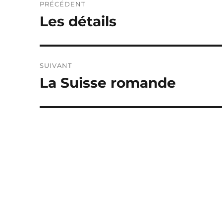
PRÉCÉDENT
de
Les détails
Publication
précédente :
l’article
SUIVANT
La Suisse romande
Publication
suivante :