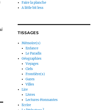
s
Faire la planche
A little bit less
si
TISSAGES
Mémoire(s)
Enfance
Le Paradis
Géographies
Voyages
Ciels
Frontière(s)
Gares
Villes
Lire
Livres
Lectures étonnantes
Ecrire