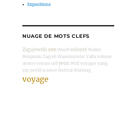
Expositions
NUAGE DE MOTS CLEFS
zen
Zagajewski
volonté
Woolf
Walter
Benjamin
Zagreb
Waasmunster
Yalta
volume
yeux
œuvre
voyant
œil
Wolf
voyager
yang
yin
world science festival
Warburg
voyage