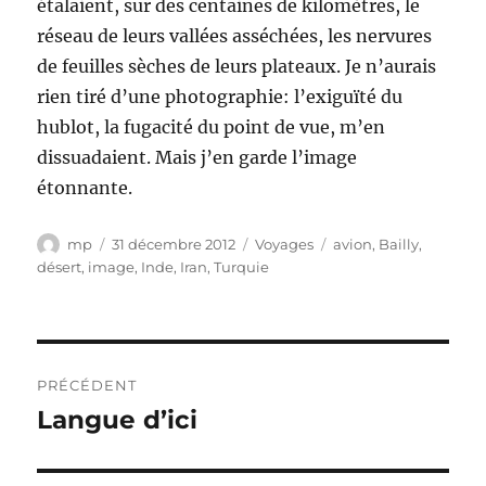
étalaient, sur des centaines de kilomètres, le
réseau de leurs vallées asséchées, les nervures
de feuilles sèches de leurs plateaux. Je n’aurais
rien tiré d’une photographie: l’exiguïté du
hublot, la fugacité du point de vue, m’en
dissuadaient. Mais j’en garde l’image
étonnante.
Auteur
Publié
Catégories
Étiquettes
mp
31 décembre 2012
Voyages
avion
,
Bailly
,
le
désert
,
image
,
Inde
,
Iran
,
Turquie
Navigation
PRÉCÉDENT
de
Langue d’ici
Publication
précédente :
l’article