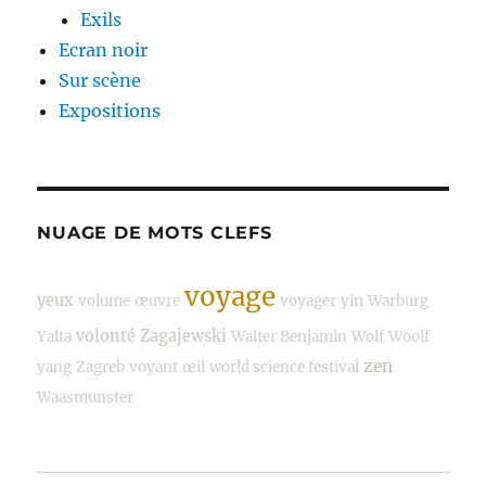
Exils
Ecran noir
Sur scène
Expositions
NUAGE DE MOTS CLEFS
voyage
yeux
volume
œuvre
voyager
yin
Warburg
volonté
Zagajewski
Yalta
Walter Benjamin
Wolf
Woolf
zen
yang
Zagreb
voyant
œil
world science festival
Waasmunster