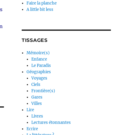
Faire la planche
es
A little bit less
on
TISSAGES
Mémoire(s)
Enfance
Le Paradis
Géographies
Voyages
Ciels
Frontière(s)
Gares
Villes
Lire
Livres
Lectures étonnantes
Ecrire