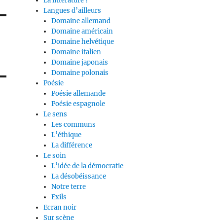
La littérature ?
Langues d’ailleurs
Domaine allemand
Domaine américain
Domaine helvétique
Domaine italien
Domaine japonais
Domaine polonais
Poésie
Poésie allemande
Poésie espagnole
Le sens
Les communs
L’éthique
La différence
Le soin
L’idée de la démocratie
La désobéissance
Notre terre
Exils
Ecran noir
Sur scène