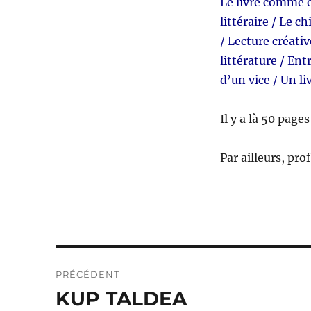
Le livre comme e
littéraire / Le ch
/ Lecture créativ
littérature / Ent
d’un vice / Un liv
Il y a là 50 page
Par ailleurs, pr
Navigation
PRÉCÉDENT
de
KUP TALDEA
Publication