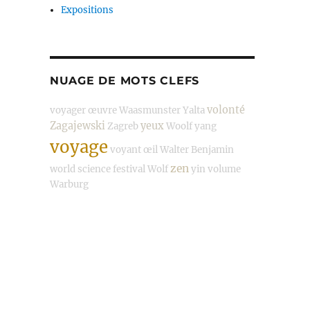
Expositions
NUAGE DE MOTS CLEFS
volonté
voyager
œuvre
Waasmunster
Yalta
Zagajewski
yeux
Zagreb
Woolf
yang
voyage
voyant
œil
Walter Benjamin
zen
world science festival
Wolf
yin
volume
Warburg