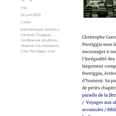
Auteur
mp
Publié
24 juin 2010
le
Catégories
Livres
Étiquettes
bibliothèque
,
bonheur
,
Carraud
,
Chappaz
,
Christophe Carra
Conférence
,
érudition
,
Pontiggia sous le
librairie
,
lire
,
littérature
,
livre
,
Pontiggia
,
vice
encourager à vou
l’intégralité de
largement compen
Pontiggia, écriva
d’humour. Sa pass
de petits chapit
paradis de la lib
/ Voyages aux ale
accumuler / Bibl