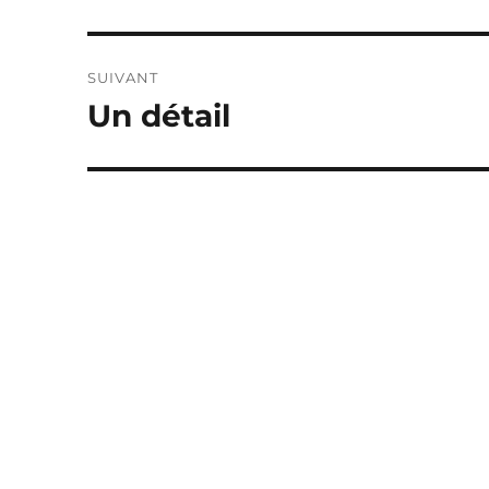
précédente :
l’article
SUIVANT
Un détail
Publication
suivante :