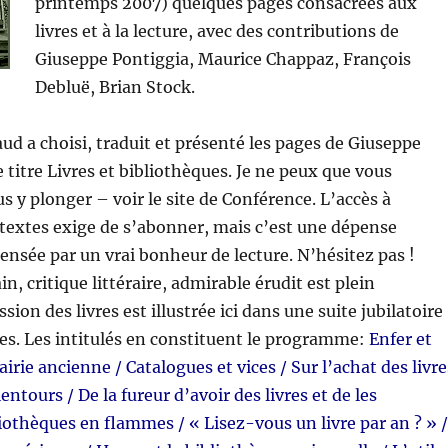
printemps 2007) quelques pages consacrées aux
livres et à la lecture, avec des contributions de
Giuseppe Pontiggia, Maurice Chappaz, François
Debluë, Brian Stock.
ud a choisi, traduit et présenté les pages de Giuseppe
 titre Livres et bibliothèques. Je ne peux que vous
s y plonger – voir le site de Conférence. L’accès à
s textes exige de s’abonner, mais c’est une dépense
sée par un vrai bonheur de lecture. N’hésitez pas !
in, critique littéraire, admirable érudit est plein
ion des livres est illustrée ici dans une suite jubilatoire
res. Les intitulés en constituent le programme:
Enfer et
rairie ancienne / Catalogues et vices / Sur l’achat des livre
ntours / De la fureur d’avoir des livres et de les
iothèques en flammes / « Lisez-vous un livre par an ? » /