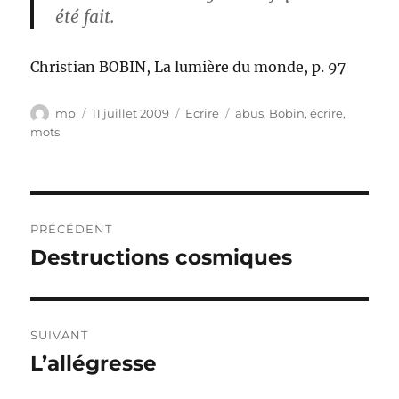
été fait.
Christian BOBIN, La lumière du monde, p. 97
Auteur
Publié
Catégories
Étiquettes
mp
11 juillet 2009
Ecrire
abus
,
Bobin
,
écrire
,
le
mots
Navigation
PRÉCÉDENT
de
Destructions cosmiques
Publication
précédente :
l’article
SUIVANT
L’allégresse
Publication
suivante :