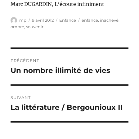
Marc DUGARDIN, L’écoute infiniment
Auteur
Publié
Catégories
Étiquettes
mp
9 avril 2012
Enfance
enfance
,
inachevé
,
le
ombre
,
souvenir
Navigation
PRÉCÉDENT
de
Un nombre illimité de vies
Publication
précédente :
l’article
SUIVANT
La littérature / Bergounioux II
Publication
suivante :