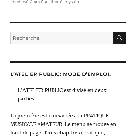
le
inachevé
,
Jean Sur
,
liberté
,
mystère
RE
Recherche
pour :
L’ATELIER PUBLIC: MODE D’EMPLOI.
L’ATELIER PUBLIC est divisé en deux
parties.
La première est consacrée à la PRATIQUE
MUSICALE AMATEUR. Le menu se trouve en
haut de page. Trois chapitres (Pratique,